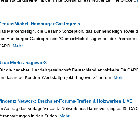
Veranstaltungsreihe mit dem Titel „Gesundheitsfrequenzen“ entwickelt.
GenussMichel: Hamburger Gastropreis
Das Markendesign, die Gesamt-Konzeption, das Bühnendesign sowie 
des Hamburger Gastropreises "GenussMichel" lagen bei der Premiere 
CAPO.
Mehr...
Neue Marke: hageworX
Für die hagebau Handelsgesellschaft Deutschland entwickelte DA CAPO
um das neue Kunden-Werkstattprojekt „hageworX“ herum.
Mehr...
Vincentz Network: Drechsler-Forums-Treffen & Holzwerken LIVE
Im Auftrag des Verlags Vincentz Network aus Hannover ging es für D
Veranstaltungen in den Süden.
Mehr...