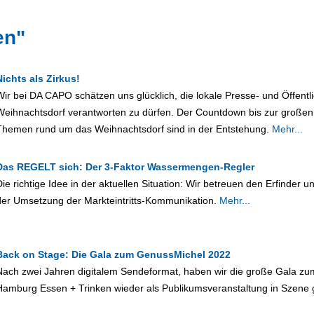
en"
Nichts als Zirkus!
Wir bei DA CAPO schätzen uns glücklich, die lokale Presse- und Öffentlic
Weihnachtsdorf verantworten zu dürfen. Der Countdown bis zur großen 
Themen rund um das Weihnachtsdorf sind in der Entstehung.
Mehr...
Das REGELT sich: Der 3-Faktor Wassermengen-Regler
Die richtige Idee in der aktuellen Situation: Wir betreuen den Erfinder 
der Umsetzung der Markteintritts-Kommunikation.
Mehr...
Back on Stage: Die Gala zum GenussMichel 2022
Nach zwei Jahren digitalem Sendeformat, haben wir die große Gala zu
Hamburg Essen + Trinken wieder als Publikumsveranstaltung in Szene 