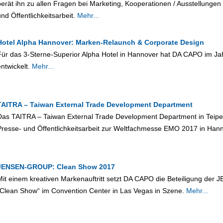
berät ihn zu allen Fragen bei Marketing, Kooperationen / Ausstellungen
und Öffentlichkeitsarbeit.
Mehr...
Hotel Alpha Hannover: Marken-Relaunch & Corporate Design
Für das 3-Sterne-Superior Alpha Hotel in Hannover hat DA CAPO im Ja
entwickelt.
Mehr...
TAITRA – Taiwan External Trade Development Department
Das TAITRA – Taiwan External Trade Development Department in Teipei
Presse- und Öffentlichkeitsarbeit zur Weltfachmesse EMO 2017 in Han
JENSEN-GROUP: Clean Show 2017
Mit einem kreativen Markenauftritt setzt DA CAPO die Beteiligung d
„Clean Show“ im Convention Center in Las Vegas in Szene.
Mehr...