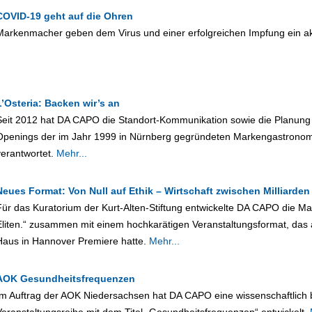
COVID-19 geht auf die Ohren
Markenmacher geben dem Virus und einer erfolgreichen Impfung ein ak
L’Osteria: Backen wir’s an
Seit 2012 hat DA CAPO die Standort-Kommunikation sowie die Planun
Openings der im Jahr 1999 in Nürnberg gegründeten Markengastronomi
verantwortet.
Mehr...
Neues Format: Von Null auf Ethik – Wirtschaft zwischen Milliarde
Für das Kuratorium der Kurt-Alten-Stiftung entwickelte DA CAPO die Mar
Eliten.“ zusammen mit einem hochkarätigen Veranstaltungsformat, das
Haus in Hannover Premiere hatte.
Mehr...
AOK Gesundheitsfrequenzen
Im Auftrag der AOK Niedersachsen hat DA CAPO eine wissenschaftlich bas