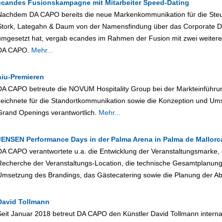
ecandes Fusionskampagne mit Mitarbeiter Speed-Dating
Nachdem DA CAPO bereits die neue Markenkommunikation für die Steue
Stork, Lategahn & Daum von der Namensfindung über das Corporate 
umgesetzt hat, vergab ecandes im Rahmen der Fusion mit zwei weiter
DA CAPO.
Mehr...
niu-Premieren
DA CAPO betreute die NOVUM Hospitality Group bei der Markteinführu
zeichnete für die Standortkommunikation sowie die Konzeption und U
Grand Openings verantwortlich.
Mehr...
JENSEN Performance Days in der Palma Arena in Palma de Mallorc
DA CAPO verantwortete u.a. die Entwicklung der Veranstaltungsmarke, 
Recherche der Veranstaltungs-Location, die technische Gesamtplanung
Umsetzung des Brandings, das Gästecatering sowie die Planung der A
David Tollmann
Seit Januar 2018 betreut DA CAPO den Künstler David Tollmann intern