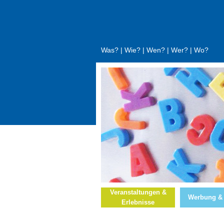
Was?
|
Wie?
|
Wen?
|
Wer?
|
Wo?
Veranstaltungen &
Werbung &
Erlebnisse