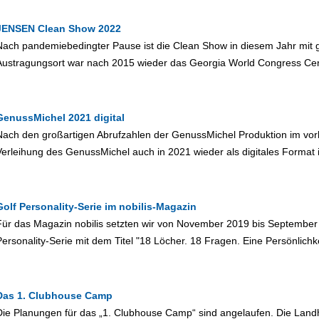
JENSEN Clean Show 2022
Nach pandemiebedingter Pause ist die Clean Show in diesem Jahr mit 
Austragungsort war nach 2015 wieder das Georgia World Congress Cent
GenussMichel 2021 digital
Nach den großartigen Abrufzahlen der GenussMichel Produktion im vor
Verleihung des GenussMichel auch in 2021 wieder als digitales Format
Golf Personality-Serie im nobilis-Magazin
Für das Magazin nobilis setzten wir von November 2019 bis September 
Personality-Serie mit dem Titel "18 Löcher. 18 Fragen. Eine Persönlichk
Das 1. Clubhouse Camp
Die Planungen für das „1. Clubhouse Camp“ sind angelaufen. Die Landh