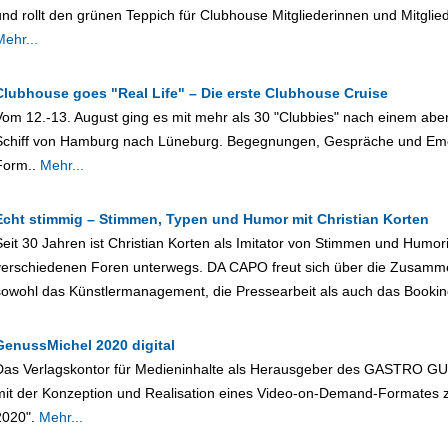
und rollt den grünen Teppich für Clubhouse Mitgliederinnen und Mitglie
Mehr...
Clubhouse goes "Real Life" – Die erste Clubhouse Cruise
Vom 12.-13. August ging es mit mehr als 30 "Clubbies" nach einem ab
Schiff von Hamburg nach Lüneburg. Begegnungen, Gespräche und Emo
Form..
Mehr...
Echt stimmig – Stimmen, Typen und Humor mit Christian Korten
Seit 30 Jahren ist Christian Korten als Imitator von Stimmen und Humor
verschiedenen Foren unterwegs. DA CAPO freut sich über die Zusamme
sowohl das Künstlermanagement, die Pressearbeit als auch das Bookin
GenussMichel 2020 digital
Das Verlagskontor für Medieninhalte als Herausgeber des GASTRO
mit der Konzeption und Realisation eines Video-on-Demand-Formates 
2020".
Mehr...