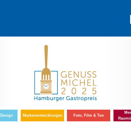
Mes
 Design
Markenentwicklungen
Foto, Film & Ton
Raumin